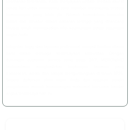
keamanan terenkripsi. Kami menyajikan update prediksi akurat
setiap hari untuk membantu para member merancang strategi
kemenangan yang lebih jitu. Nikmati kemudahan transaksi
instan dan struktur diskon pasaran tertinggi yang dirancang
khusus untuk meningkatkan nilai keuntungan setiap pasangan
angka Anda.
Integritas tinggi dan layanan profesional menjadi fondasi utama
kami dalam menjaga kepercayaan komunitas. Dengan
dukungan customer service yang siaga 24/7, MERONA4D
berkomitmen menghadirkan lingkungan bermain yang
transparan, aman, dan sangat menguntungkan di tahun 2026.
Segera daftarkan akun resmi Anda dan rasakan sendiri
pengalaman meraih kemenangan maksimal bersama bandar
angka terpercaya hari ini.