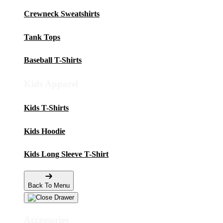
Crewneck Sweatshirts
Tank Tops
Baseball T-Shirts
Kids Apparel
Kids T-Shirts
Kids Hoodie
Kids Long Sleeve T-Shirt
Back To Menu
Accessories