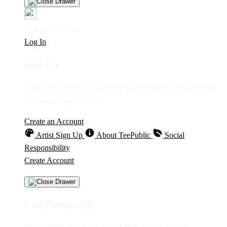
Welcome Guest!
Log In
Sign Up
Create an account to save your favorite designs for viewing
anytime, on any device.
Create an Account
Artist Sign Up
About TeePublic
Social
Responsibility
Create Account
Cart Preview (0)