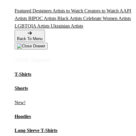
Featured Designers
Artists to Watch
Creators to Watch
AAPI
Artists
BIPOC Artists
Black Artists
Celebrate Women Artists
LGBTQIA Artists
Ukrainian Artists
Back To Menu
Adult Apparel
T-Shirts
Shorts
New!
Hoodies
Long Sleeve T-Shirts