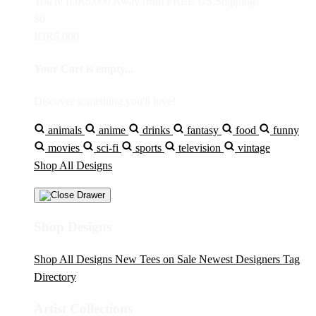
You're
IDR5,000
Away from
FREE US Shipping!
$0
IDR5,000
Your Cart is empty...
Discover something you'll love!
animals
anime
drinks
fantasy
food
funny
movies
sci-fi
sports
television
vintage
Shop All Designs
Shop Designs
Shop All Designs
New Tees on Sale
Newest Designers
Tag
Directory
Artist Collections