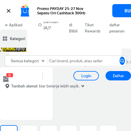
Promo PAYDAY 25-27 Nov

BU
Sepatu Ori Cashback 300rb
Deskripsi
Ulasan
Diskusi
Rekomendasi
Lapor
Download
Jual
Blibli
Cek
Bantuan
Aplikasi
di
Tiket
daftar
24/7
Blibli
Blibli
Rewards
pesanan
Kategori
Peralatan
Active
Semua kategori
Home
Audio
Speaker
Elektronik
Speaker
0
Login
Daftar
Tambah alamat
biar belanja lebih asyik.