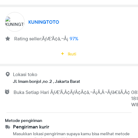
KUNINGTOTO
Rating seller:ÃƒÆ’Ã¢â‚¬Å¡
97%
Ikuti
Lokasi toko
Jl. Imam bonjol ,no .2 , Jakarta Barat
Buka
Setiap Hari
ÃƒÆ’Ã‚Â¢ÃƒÂ¢Ã¢â‚¬Å¡Ã‚Â¬Ãƒâ€šÃ‚Â¢
08
18
WI
Metode pengiriman
Pengiriman kurir
Masukkan lokasi pengiriman supaya kamu bisa melihat metode